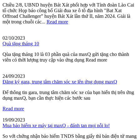
Chiều 2/8, UBND huyện Bát Xát phối hợp với Tỉnh đoàn Lào Cai
tổ chức Họp báo công bố Giải đua xe ô tô địa hình "Bat Xat
Offroad Challenger” huyện Bát Xát lần thứ II, năm 2024. Giải là
một trong chuỗi các...
Read more
02/10/2023
Quà tặng tháng 10
Qùa tặng tháng 10 là 03 phần quà của maxQ gửi tặng cho thành
viên có thời lượng truy cập vào ứng dụng
Read more
24/09/2023
Đăng ký gara, trung tâm chăm sóc xe lên ứng dụng maxQ
Để thông tin gara, trung tâm chăm sóc xe của bạn hiển thị trên ứng
dụng maxQ, bạn cần thực hiện các bước sau
Read more
19/09/2023
Mua bảo hiểm xe máy tại maxQ - đánh tan mọi nỗi lo!
So với chứng nhận bảo hiểm TNDS bằng giấy thì bản điện tử mang