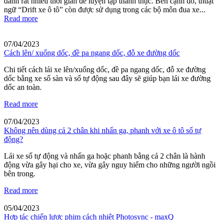
dành rất nhiều thời gian để luyện tập thành thục. Bên cạnh đó, thuật
ngữ “Drift xe ô tô” còn được sử dụng trong các bộ môn đua xe...
Read more
07/04/2023
Cách lên/ xuống dốc, đề pa ngang dốc, đỗ xe đường dốc
Chi tiết cách lái xe lên/xuống dốc, đề pa ngang dốc, đỗ xe đường
dốc bằng xe số sàn và số tự động sau đây sẽ giúp bạn lái xe đường
dốc an toàn.
Read more
07/04/2023
Không nên dùng cả 2 chân khi nhấn ga, phanh với xe ô tô số tự
động?
Lái xe số tự động và nhấn ga hoặc phanh bằng cả 2 chân là hành
động vừa gây hại cho xe, vừa gây nguy hiểm cho những người ngồi
bên trong.
Read more
05/04/2023
Hợp tác chiến lược phim cách nhiệt Photosync - maxQ