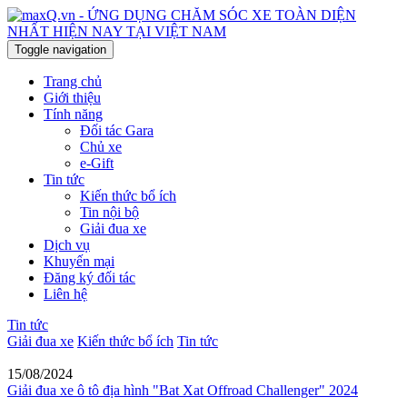
Toggle navigation
Trang chủ
Giới thiệu
Tính năng
Đối tác Gara
Chủ xe
e-Gift
Tin tức
Kiến thức bổ ích
Tin nội bộ
Giải đua xe
Dịch vụ
Khuyến mại
Đăng ký đối tác
Liên hệ
Tin tức
Giải đua xe
Kiến thức bổ ích
Tin tức
15/08/2024
Giải đua xe ô tô địa hình "Bat Xat Offroad Challenger" 2024