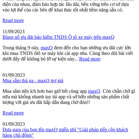
diện của nhau, đảm bảo hợp tác lâu dài, bền vững trên cơ sở dựa
vào lợi thế của các bên để khai thác tốt nhất tiềm năng sẵn có.
Read more
11/09/2023
Bùng nổ ưu đãi bảo hiểm TNDS Ô tô xe máy trên maxQ
Trong tháng 9 này,
maxQ
đem đến cho bạn những ưu đãi cực lớn
khi mua TNDS ôtô xe máy khi cài app nha. Cùng theo dõi bài viết
dưới đây để không bỏ lỡ sự kiện này...
Read more
01/09/2023
Mua sắm thả ga - maxQ trợ giá
Mua sắm tiện ích hơn bao giờ hết cùng app
maxQ
. Còn chần chờ gì
nữa mà không nhanh tay tải app và sở hữu những sản phẩm chất
lượng với giá ưu đãi hấp dẫn đang chờ đón!!
Read more
01/09/2023
Đưa gara của bạn lên maxQ miễn phí "Giải pháp tiếp cận khách
hàng chủ động"