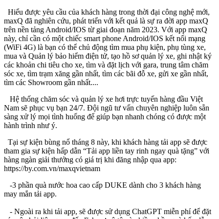
Hiểu được yêu cầu của khách hàng trong thời đại công nghệ mới,
maxQ đã nghiên cứu, phát triển với kết quả là sự ra đời app maxQ
trên nền tảng Android/IOS từ giai đoạn năm 2023. Với app maxQ
này, chỉ cần có một chiếc smart phone Android/IOS kết nối mạng
(WiFi 4G) là bạn có thể chủ động tìm mua phụ kiện, phụ tùng xe,
mua và Quản lý bảo hiểm điện tử, tạo hồ sơ quản lý xe, ghi nhật ký
các khoản chi tiêu cho xe, tìm và đặt lịch với gara, trung tâm chăm
sóc xe, tìm trạm xăng gần nhất, tìm các bãi đỗ xe, gửi xe gần nhất,
tìm các Showroom gần nhất....
Hệ thống chăm sóc và quản lý xe hơi trực tuyến hàng đầu Việt
Nam sẽ phục vụ bạn 24/7. Đội ngũ tư vấn chuyên nghiệp luôn sẵn
sàng xử lý mọi tình huống để giúp bạn nhanh chóng có được một
hành trình như ý.
Tại sự kiện bùng nổ tháng 8 này, khi khách hàng tải app sẽ được
tham gia sự kiện hấp dẫn “Tải app liền tay rinh ngay quà tặng” với
hàng ngàn giải thưởng có giá trị khi đăng nhập qua app:
https://by.com.vn/maxqvietnam
-3 phần quà nước hoa cao cấp DUKE dành cho 3 khách hàng
may mắn tải app.
- Ngoài ra khi tải app, sẽ được sử dụng ChatGPT miễn phí để đặt