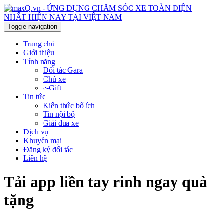
Toggle navigation
Trang chủ
Giới thiệu
Tính năng
Đối tác Gara
Chủ xe
e-Gift
Tin tức
Kiến thức bổ ích
Tin nội bộ
Giải đua xe
Dịch vụ
Khuyến mại
Đăng ký đối tác
Liên hệ
Tải app liền tay rinh ngay quà
tặng