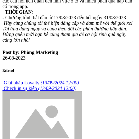
các câu hỏi liên quan đến lĩnh vực ô tô và nhiều phần quà hấp dẫn
có trong app.
THỜI GIAN:
- Chương trình bắt đầu từ 17/08/2023 đến hết ngày 31/08/2023
Hãy cùng chúng tôi thể hiện đẳng cấp và đam mê với thế giới xe!
Tải ứng dụng ngay và cùng theo dõi các phần thưởng hấp dẫn.
Đừng quên mời bạn bè cùng tham gia để cơ hội rinh quà ngày
càng lớn nhé!
Post by: Phòng Marketing
26-08-2023
Related
Giải pháp Loyalty
(13/09/2024 12:00)
Check in sự kiện
(13/09/2024 12:00)