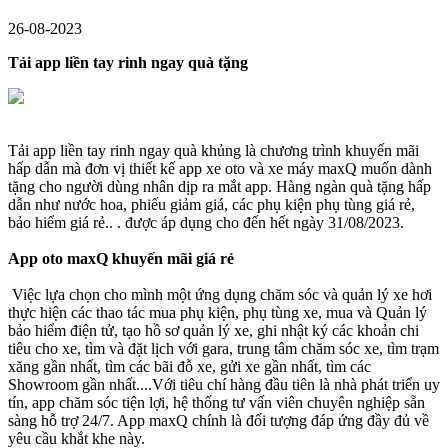
26-08-2023
Tải app liền tay rinh ngay quà tặng
Tải app liền tay rinh ngay quà khủng là chương trình khuyến mãi
hấp dẫn mà đơn vị thiết kế app xe oto và xe máy maxQ muốn dành
tặng cho người dùng nhân dịp ra mắt app. Hàng ngàn quà tặng hấp
dẫn như nước hoa, phiếu giảm giá, các phụ kiện phụ tùng giá rẻ,
bảo hiểm giá rẻ.. . được áp dụng cho đến hết ngày 31/08/2023.
App oto maxQ khuyến mãi giá rẻ
Việc lựa chọn cho mình một ứng dụng chăm sóc và quản lý xe hơi
thực hiện các thao tác mua phụ kiện, phụ tùng xe, mua và Quản lý
bảo hiểm điện tử, tạo hồ sơ quản lý xe, ghi nhật ký các khoản chi
tiêu cho xe, tìm và đặt lịch với gara, trung tâm chăm sóc xe, tìm trạm
xăng gần nhất, tìm các bãi đỗ xe, gửi xe gần nhất, tìm các
Showroom gần nhất....Với tiêu chí hàng đầu tiên là nhà phát triển uy
tín, app chăm sóc tiện lợi, hệ thống tư vấn viên chuyên nghiệp sẵn
sàng hỗ trợ 24/7. App maxQ chính là đối tượng đáp ứng đầy đủ về
yêu cầu khắt khe này.