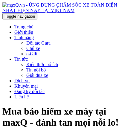
Toggle navigation
Trang chủ
Giới thiệu
Tính năng
Đối tác Gara
Chủ xe
e-Gift
Tin tức
Kiến thức bổ ích
Tin nội bộ
Giải đua xe
Dịch vụ
Khuyến mại
Đăng ký đối tác
Liên hệ
Mua bảo hiểm xe máy tại
maxQ - đánh tan mọi nỗi lo!