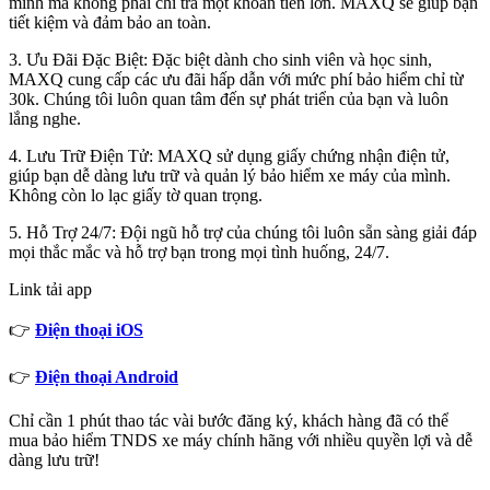
mình mà không phải chi trả một khoản tiền lớn. MAXQ sẽ giúp bạn
tiết kiệm và đảm bảo an toàn.
3. Ưu Đãi Đặc Biệt: Đặc biệt dành cho sinh viên và học sinh,
MAXQ cung cấp các ưu đãi hấp dẫn với mức phí bảo hiểm chỉ từ
30k. Chúng tôi luôn quan tâm đến sự phát triển của bạn và luôn
lắng nghe.
4. Lưu Trữ Điện Tử: MAXQ sử dụng giấy chứng nhận điện tử,
giúp bạn dễ dàng lưu trữ và quản lý bảo hiểm xe máy của mình.
Không còn lo lạc giấy tờ quan trọng.
5. Hỗ Trợ 24/7: Đội ngũ hỗ trợ của chúng tôi luôn sẵn sàng giải đáp
mọi thắc mắc và hỗ trợ bạn trong mọi tình huống, 24/7.
Link tải app
👉
Điện thoại iOS
👉
Điện thoại Android
Chỉ cần 1 phút thao tác vài bước đăng ký, khách hàng đã có thể
mua bảo hiểm TNDS xe máy chính hãng với nhiều quyền lợi và dễ
dàng lưu trữ!