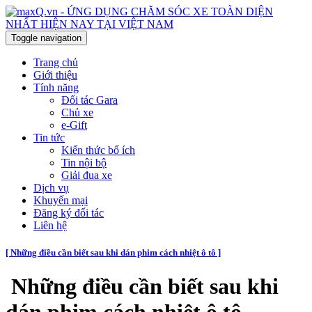
Toggle navigation
Trang chủ
Giới thiệu
Tính năng
Đối tác Gara
Chủ xe
e-Gift
Tin tức
Kiến thức bổ ích
Tin nội bộ
Giải đua xe
Dịch vụ
Khuyến mại
Đăng ký đối tác
Liên hệ
[ Những điều cần biết sau khi dán phim cách nhiệt ô tô ]
Những điều cần biết sau khi