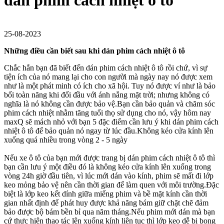
dán phim cách nhiệt ô tô
25-08-2023
Những điều cần biết sau khi dán phim cách nhiệt ô tô
Chắc hẳn bạn đã biết đến dán phim cách nhiệt ô tô rồi chứ, vì sự
tiện ích của nó mang lại cho con người mà ngày nay nó được xem
như là một phát minh có ích cho xã hội. Tuy nó được ví như là bảo
bối toàn năng khi đối đầu với ánh nắng mặt trời; nhưng không có
nghĩa là nó không cần được bảo vệ.Bạn cần bảo quản và chăm sóc
phim cách nhiệt nhằm tăng tuổi thọ sử dụng cho nó, vậy hôm nay
maxQ sẽ mách nhỏ với bạn 5 đặc điểm cần lưu ý khi dán phim cách
nhiệt ô tô để bảo quản nó ngay từ lúc đầu.Không kéo cửa kính lên
xuống quá nhiều trong vòng 2 - 5 ngày
Nếu xe ô tô của bạn mới được trang bị dán phim cách nhiệt ô tô thì
bạn cần lưu ý một điều đó là không kéo cửa kính lên xuống trong
vòng 24h giờ đầu tiên, vì lúc mới dán vào kính, phim sẽ mất đi lớp
keo mỏng bảo vệ nên cần thời gian để làm quen với môi trường.Đặc
biệt là lớp keo kết dính giữa miếng phim và bề mặt kính cần thời
gian nhất định để phát huy được khả năng bám giữ chặt chẽ đảm
bảo được bộ bám bền bỉ qua năm tháng.Nếu phim mới dán mà bạn
cứ thực hiện thao tác lên xuống kính liên tục thì lớp keo dễ bị bong