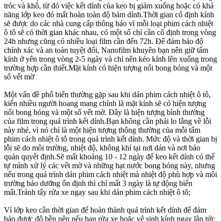
tróc và khô, từ đó việc kết dính của keo bị giảm xuống hoặc có khả
năng lớp keo đó mất hoàn toàn độ bám dính.Thời gian cố định kính
sẽ được do các nhà cung cấp thông báo vì mỗi loại phim cách nhiệt
ô tô sẽ có thời gian khác nhau, có một số chỉ cần cố định trong vòng
24h nhưng cũng có nhiều loại film cần đến 72h. Để đảm bảo độ
chính xác và an toàn tuyệt đối, Nanofilm khuyên bạn nên giữ tấm
kính ở yên trong vòng 2-5 ngày và chỉ nên kéo kính lên xuống trong
trường hợp cần thiết.Mặt kính có hiện tượng nổi bong bóng và một
số vết mờ
Một vấn đề phổ biến thường gặp sau khi dán phim cách nhiệt ô tô,
kiến nhiều người hoang mang chính là mặt kính sẽ có hiện tượng
nổi bong bóng và một số vết mờ. Đây là hiện tượng bình thường
của film trong quá trình kết dính.Bạn không cần phải lo lắng về lỗi
này nhé, vì nó chỉ là một hiện tượng thông thường của mỗi tấm
phim cách nhiệt ô tô trong quá trình kết dính. Mức độ và thời gian bị
lỗi sẽ do môi trường, nhiệt độ, không khí tại nơi dán và nơi bảo
quản quyết định.Sẽ mất khoảng 10 - 12 ngày để keo kết dính có thể
tự mình xử lý các vết mờ và những hạt nước bong bóng này, nhưng
nếu trong quá trình dán phim cách nhiệt mà nhiệt độ phù hợp và môi
trường bảo dưỡng ổn định thì chỉ mất 3 ngày là tự động biến
mất.Tránh tẩy rửa xe ngay sau khi dán phim cách nhiệt ô tô;
Vì lớp keo cần thời gian để hoàn thành quá trình kết dính để đảm
bảo được độ bền nên nếu bạn rửa xe hoặc vệ sinh kính ngay lập tức