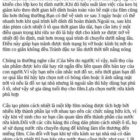
khiến cho lớp keo bị dính nước.Khi đó hiệu suất làm việc của keo bị
giảm kéo theo thời gian kết dính hoàn toàn vào bề mặt của film cũng
lâu hơn thông thường.Bạn có thể vệ sinh xe sau 3 ngày hoặc có thể
nhanh hơn khi quá trình kết dính đã hoàn thành.Ngoài ra, sau khi
dán phim cách nhiệt ô tô qua thời gian lâu dài, bạn cần lưu ý một
điều quan trọng khi rửa xe đó là hãy đợi cho kính xe được trở về
nhiệt độ ổn định, mát hơn trong quá trình di chuyển dưới nắng lâu.
Điều này giúp bạn tránh được tình trạng bị vỡ hoặc kính bị nứt do
film co giãn không đều.Tránh đậu xe lâu dưới thời tiết nắng nóng
Chúng ta thường nghe câu ;Của bền do người; vì vậy, tuổi thọ của
sản phẩm được kéo dài hay rút ngắn đều liên quan đến bàn tay của
con người.Vì vậy bạn nên cân nhắc nơi đỗ xe, nếu thời gian bạn đỗ
xe quá lâu thì hãy lựa chọn nơi có bóng râm hoặc ít ánh nắng mặt
trời và nếu là đỗ xe tại nhà nhưng là ngoài sân thì hãy dùng bạt phủ
ô tô, như vậy sẽ gia tăng tuổi thọ cho film.Lựa chọn nước rửa kính
phù hợp
Cấu tạo phim cách nhiệt là một lớp film mỏng được tích hợp bởi
nhiều lớp thành phần lại với nhau tạo nên các chức năng hữu ích, vì
vậy khi vệ sinh cho xe bạn cần quan tâm đến thành phần của nước
rửa kính.Đối với các cửa hàng thi công dán phim cách nhiệt ô tô, họ
sẽ sử dụng nước rửa chuyên dụng để không làm tổn thương đến
miếng film. Còn đối với bạn khi tự rửa kính xe tại nhà mà có dán
phim cách nhiệt thì bạn hãy pha nước theo công thức như sau: 1 lít