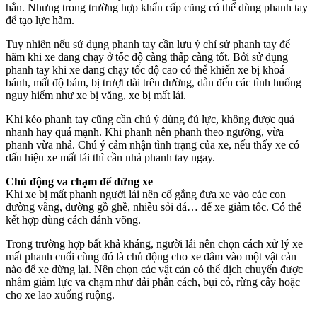
hẳn. Nhưng trong trường hợp khẩn cấp cũng có thể dùng phanh tay
để tạo lực hãm.
Tuy nhiên nếu sử dụng phanh tay cần lưu ý chỉ sử phanh tay để
hãm khi xe đang chạy ở tốc độ càng thấp càng tốt. Bởi sử dụng
phanh tay khi xe đang chạy tốc độ cao có thể khiến xe bị khoá
bánh, mất độ bám, bị trượt dài trên đường, dẫn đến các tình huống
nguy hiểm như xe bị văng, xe bị mất lái.
Khi kéo phanh tay cũng cần chú ý dùng đủ lực, không được quá
nhanh hay quá mạnh. Khi phanh nên phanh theo ngưỡng, vừa
phanh vừa nhả. Chú ý cảm nhận tình trạng của xe, nếu thấy xe có
dấu hiệu xe mất lái thì cần nhả phanh tay ngay.
Chủ động va chạm để dừng xe
Khi xe bị mất phanh người lái nên cố gắng đưa xe vào các con
đường vắng, đường gồ ghề, nhiều sỏi đá… để xe giảm tốc. Có thể
kết hợp dùng cách đánh võng.
Trong trường hợp bất khả kháng, người lái nên chọn cách xử lý xe
mất phanh cuối cùng đó là chủ động cho xe đâm vào một vật cản
nào để xe dừng lại. Nên chọn các vật cản có thể dịch chuyển được
nhằm giảm lực va chạm như dải phân cách, bụi cỏ, rừng cây hoặc
cho xe lao xuống ruộng.