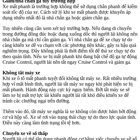
Giảm/nhả chân ga tuỳ trường hợp
Xe mất phanh là trường hợp không thể sử dụng chân phanh để kiểm
soát tốc độ của xe. Cách xử lý khi xe mất phanh được khuyên áp
dụng nhiều nhất đó là nhả chân ga hoặc giảm chân ga.
Tuy nhiên cũng cần xem xét tuỳ trường hợp. Nếu đang di chuyển
trong đường đông đúc hoặc đang xuống dốc thì người lái không nên
nhả chân ga mà chỉ cần giảm ga. Vì nhả chân ga để xe chạy tự do
càng khiến xe dễ va chạm với các phương tiện khác, gây ra hậu quả
nghiêm trọng. Đây không phải là thời điểm tốt để thả xe chạy tự do
theo quán tính. Nếu xe bị mất phanh khi đang bật chế độ ga tự động
Cruise Control, người lái nên tắt ngay Cruise Control và giảm ga.
Không tắt máy xe
Khi xe ô tô mất phanh tuyệt đối không tắt máy xe. Rất nhiều trường
hợp vì mất bình tĩnh, người lái tắt máy xe ngay khi phát hiện xe bị
mất phanh. Hành động này cực kỳ nguy hiểm. Bởi tắt máy xe sẽ
làm xe bị mất trợ lực lái khiến người lái rất khó điều khiển xe để
tránh các chướng ngại trên đường.
Thêm vào đó, tắt máy xe nghĩa là xe không còn được hãm bởi động
cơ và hộp số. Xe sẽ rơi vào trạng thái chạy tự do theo lực quán tính.
Điều này càng làm tình trạng tồi tệ hơn.
Chuyển xe về số thấp
Người lái có thể tận dụng phanh động cơ bằng việc chuyển xe về số