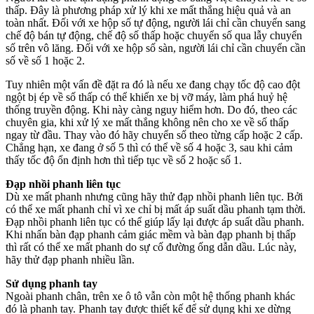
thấp. Đây là phương pháp xử lý khi xe mất thắng hiệu quả và an
toàn nhất. Đối với xe hộp số tự động, người lái chỉ cần chuyển sang
chế độ bán tự động, chế độ số thấp hoặc chuyển số qua lẫy chuyển
số trên vô lăng. Đối với xe hộp số sàn, người lái chỉ cần chuyển cần
số về số 1 hoặc 2.
Tuy nhiên một vấn đề đặt ra đó là nếu xe đang chạy tốc độ cao đột
ngột bị ép về số thấp có thể khiến xe bị vỡ máy, làm phá huỷ hệ
thống truyền động. Khi này càng nguy hiểm hơn. Do đó, theo các
chuyên gia, khi xử lý xe mất thắng không nên cho xe về số thấp
ngay từ đầu. Thay vào đó hãy chuyển số theo từng cấp hoặc 2 cấp.
Chẳng hạn, xe đang ở số 5 thì có thể về số 4 hoặc 3, sau khi cảm
thấy tốc độ ổn định hơn thì tiếp tục về số 2 hoặc số 1.
Đạp nhồi phanh liên tục
Dù xe mất phanh nhưng cũng hãy thử đạp nhồi phanh liên tục. Bởi
có thể xe mất phanh chỉ vì xe chỉ bị mất áp suất dầu phanh tạm thời.
Đạp nhồi phanh liên tục có thể giúp lấy lại được áp suất dầu phanh.
Khi nhấn bàn đạp phanh cảm giác mềm và bàn đạp phanh bị thấp
thì rất có thể xe mất phanh do sự cố đường ống dẫn dầu. Lúc này,
hãy thử đạp phanh nhiều lần.
Sử dụng phanh tay
Ngoài phanh chân, trên xe ô tô vẫn còn một hệ thống phanh khác
đó là phanh tay. Phanh tay được thiết kế để sử dụng khi xe dừng