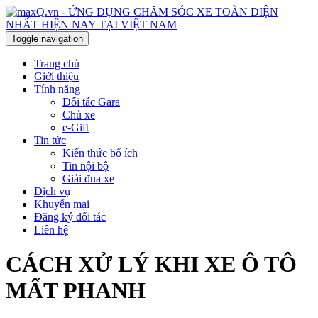
Toggle navigation
Trang chủ
Giới thiệu
Tính năng
Đối tác Gara
Chủ xe
e-Gift
Tin tức
Kiến thức bổ ích
Tin nội bộ
Giải đua xe
Dịch vụ
Khuyến mại
Đăng ký đối tác
Liên hệ
CÁCH XỬ LÝ KHI XE Ô TÔ
MẤT PHANH