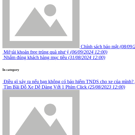
Chính sách bảo mật
(08/09/
Mở tài khoản free trúng quà như ý
(06/09/2024 12:00)
Nhắm đúng khách hàng mục tiêu
(31/08/2024 12:00)
In category
Điều gì xảy ra nếu bạn không có bảo hiểm TNDS cho xe của mình?
Tìm Bãi Đỗ Xe Dễ Dàng Với 1 Phím Click
(25/08/2023 12:00)