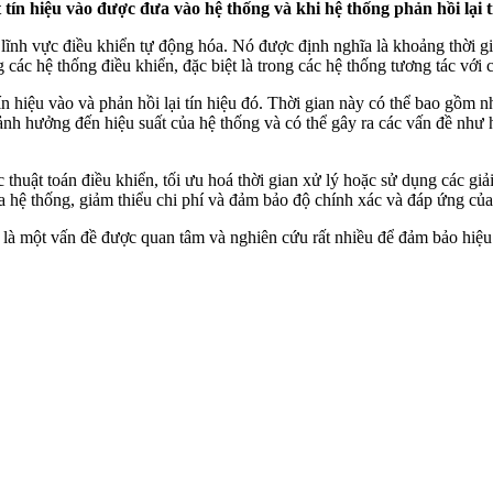
tín hiệu vào được đưa vào hệ thống và khi hệ thống phản hồi lại tí
g lĩnh vực điều khiển tự động hóa. Nó được định nghĩa là khoảng thời g
g các hệ thống điều khiển, đặc biệt là trong các hệ thống tương tác với
n hiệu vào và phản hồi lại tín hiệu đó. Thời gian này có thể bao gồm nhi
 ảnh hưởng đến hiệu suất của hệ thống và có thể gây ra các vấn đề như
 thuật toán điều khiển, tối ưu hoá thời gian xử lý hoặc sử dụng các gi
của hệ thống, giảm thiểu chi phí và đảm bảo độ chính xác và đáp ứng của
 là một vấn đề được quan tâm và nghiên cứu rất nhiều để đảm bảo hiệu 