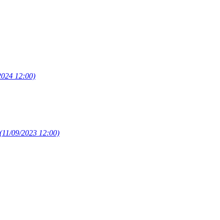
2024 12:00)
(11/09/2023 12:00)