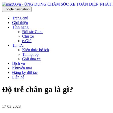
Toggle navigation
Trang chủ
Giới thiệu
Tính năng
Đối tác Gara
Chủ xe
e-Gift
Tin tức
Kiến thức bổ ích
Tin nội bộ
Giải đua xe
Dịch vụ
Khuyến mại
Đăng ký đối tác
Liên hệ
Độ trễ chân ga là gì?
17-03-2023