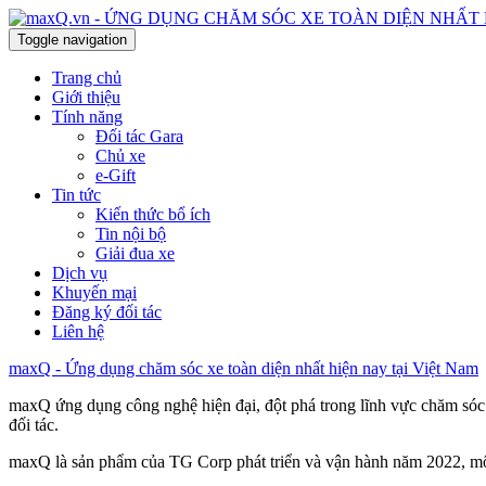
Toggle navigation
Trang chủ
Giới thiệu
Tính năng
Đối tác Gara
Chủ xe
e-Gift
Tin tức
Kiến thức bổ ích
Tin nội bộ
Giải đua xe
Dịch vụ
Khuyến mại
Đăng ký đối tác
Liên hệ
maxQ - Ứng dụng chăm sóc xe toàn diện nhất hiện nay tại Việt Nam
maxQ ứng dụng công nghệ hiện đại, đột phá trong lĩnh vực chăm sóc 
đối tác.
maxQ là sản phẩm của TG Corp phát triển và vận hành năm 2022, một