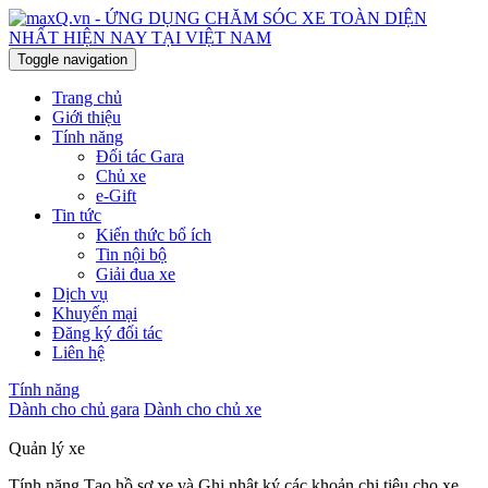
Toggle navigation
Trang chủ
Giới thiệu
Tính năng
Đối tác Gara
Chủ xe
e-Gift
Tin tức
Kiến thức bổ ích
Tin nội bộ
Giải đua xe
Dịch vụ
Khuyến mại
Đăng ký đối tác
Liên hệ
Tính năng
Dành cho chủ gara
Dành cho chủ xe
Quản lý xe
Tính năng Tạo hồ sơ xe và Ghi nhật ký các khoản chi tiêu cho xe