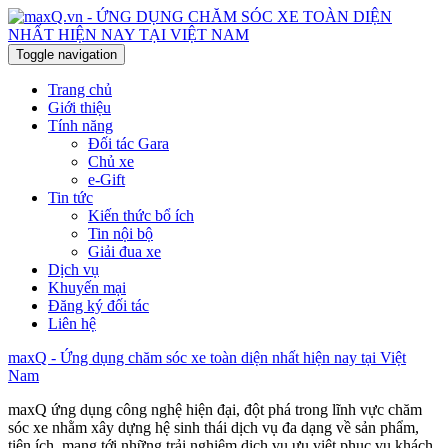
Toggle navigation
Trang chủ
Giới thiệu
Tính năng
Đối tác Gara
Chủ xe
e-Gift
Tin tức
Kiến thức bổ ích
Tin nội bộ
Giải đua xe
Dịch vụ
Khuyến mại
Đăng ký đối tác
Liên hệ
maxQ - Ứng dụng chăm sóc xe toàn diện nhất hiện nay tại Việt
Nam
maxQ ứng dụng công nghệ hiện đại, đột phá trong lĩnh vực chăm
sóc xe nhằm xây dựng hệ sinh thái dịch vụ đa dạng về sản phẩm,
tiện ích, mang tới những trải nghiệm dịch vụ ưu việt phục vụ khách