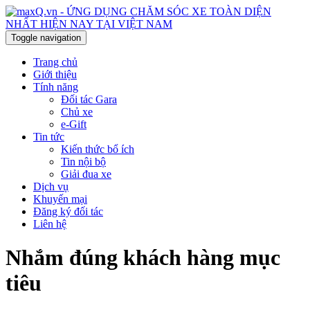
Toggle navigation
Trang chủ
Giới thiệu
Tính năng
Đối tác Gara
Chủ xe
e-Gift
Tin tức
Kiến thức bổ ích
Tin nội bộ
Giải đua xe
Dịch vụ
Khuyến mại
Đăng ký đối tác
Liên hệ
Nhắm đúng khách hàng mục
tiêu