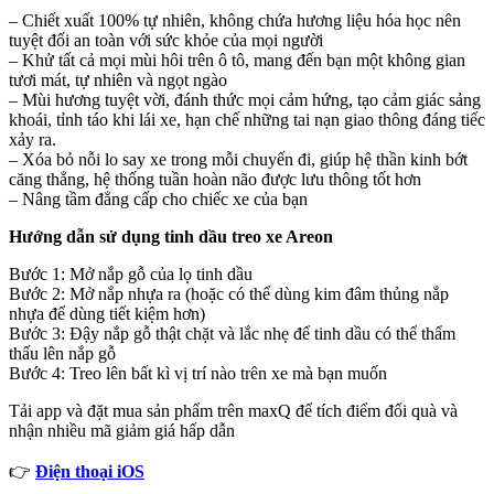
– Chiết xuất 100% tự nhiên, không chứa hương liệu hóa học nên
tuyệt đối an toàn với sức khỏe của mọi người
– Khử tất cả mọi mùi hôi trên ô tô, mang đến bạn một không gian
tươi mát, tự nhiên và ngọt ngào
– Mùi hương tuyệt vời, đánh thức mọi cảm hứng, tạo cảm giác sảng
khoái, tỉnh táo khi lái xe, hạn chế những tai nạn giao thông đáng tiếc
xảy ra.
– Xóa bỏ nỗi lo say xe trong mỗi chuyến đi, giúp hệ thần kinh bớt
căng thẳng, hệ thống tuần hoàn não được lưu thông tốt hơn
– Nâng tầm đẳng cấp cho chiếc xe của bạn
Hướng dẫn sử dụng tinh dầu treo xe Areon
Bước 1: Mở nắp gỗ của lọ tinh dầu
Bước 2: Mở nắp nhựa ra (hoặc có thể dùng kim đâm thủng nắp
nhựa để dùng tiết kiệm hơn)
Bước 3: Đậy nắp gỗ thật chặt và lắc nhẹ để tinh dầu có thể thẩm
thấu lên nắp gỗ
Bước 4: Treo lên bất kì vị trí nào trên xe mà bạn muốn
Tải app và đặt mua sản phẩm trên maxQ để tích điểm đổi quà và
nhận nhiều mã giảm giá hấp dẫn
👉
Điện thoại iOS