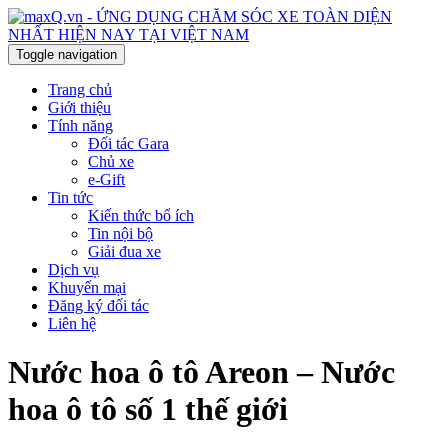
Toggle navigation
Trang chủ
Giới thiệu
Tính năng
Đối tác Gara
Chủ xe
e-Gift
Tin tức
Kiến thức bổ ích
Tin nội bộ
Giải đua xe
Dịch vụ
Khuyến mại
Đăng ký đối tác
Liên hệ
Nước hoa ô tô Areon – Nước
hoa ô tô số 1 thế giới