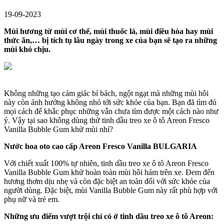
19-09-2023
Mùi hương từ mùi cơ thể, mùi thuốc lá, mùi điều hòa hay mùi
thức ăn,… bị tích tụ lâu ngày trong xe của bạn sẽ tạo ra những
mùi khó chịu.
Không những tạo cảm giác bí bách, ngột ngạt mà những mùi hôi
này còn ảnh hưởng không nhỏ tới sức khỏe của bạn. Bạn đã tìm đủ
mọi cách để khắc phục những vẫn chưa tìm được một cách nào như
ý. Vậy tại sao không dùng thử tinh dầu treo xe ô tô Areon Fresco
Vanilla Bubble Gum khử mùi nhỉ?
Nước hoa oto cao cấp Areon Fresco Vanilla BULGARIA
Với chiết xuất 100% tự nhiên, tinh dầu treo xe ô tô Areon Fresco
Vanilla Bubble Gum khử hoàn toàn mùi hôi hám trên xe. Đem đến
hương thơm dịu nhẹ và còn đặc biệt an toàn đối với sức khỏe của
người dùng. Đặc biệt, mùi Vanilla Bubble Gum này rất phù hợp với
phụ nữ và trẻ em.
Những ưu điểm vượt trội chỉ có ở tinh dầu treo xe ô tô Areon: