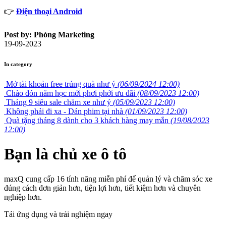
👉
Điện thoại Android
Post by: Phòng Marketing
19-09-2023
In category
Mở tài khoản free trúng quà như ý
(06/09/2024 12:00)
Chào đón năm học mới phơi phới ưu đãi
(08/09/2023 12:00)
Tháng 9 siêu sale chăm xe như ý
(05/09/2023 12:00)
Không phải đi xa - Dán phim tại nhà
(01/09/2023 12:00)
Quà tặng tháng 8 dành cho 3 khách hàng may mắn
(19/08/2023
12:00)
Bạn là chủ xe ô tô
maxQ cung cấp 16 tính năng miễn phí để quản lý và chăm sóc xe
đúng cách đơn giản hơn, tiện lợi hơn, tiết kiệm hơn và chuyên
nghiệp hơn.
Tải ứng dụng và trải nghiệm ngay