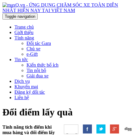
Toggle navigation
Trang chủ
Giới thiệu
Tính năng
Đối tác Gara
Chủ xe
e-Gift
Tin tức
Kiến thức bổ ích
Tin nội bộ
Giải đua xe
Dịch vụ
Khuyến mại
Đăng ký đối tác
Liên hệ
Đổi điểm lấy quà
Tính năng tích điểm khi
mua hàng và đổi điểm lấy