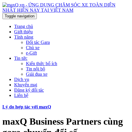
Toggle navigation
Trang chủ
Giới thiệu
Tính năng
Đối tác Gara
Chủ xe
e-Gift
Tin tức
Kiến thức bổ ích
Tin nội bộ
Giải đua xe
Dịch vụ
Khuyến mại
Đăng ký đối tác
Liên hệ
Lý do hợp tác với maxQ
maxQ Business Partners cùng