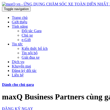
Toggle navigation
Trang chủ
Giới thiệu
Tính năng
Đối tác Gara
Chủ xe
e-Gift
Tin tức
Kiến thức bổ ích
Tin nội bộ
Giải đua xe
Dịch vụ
Khuyến mại
Đăng ký đối tác
Liên hệ
Dành cho chủ gara
maxQ Business Partners cùng ga
ĐĂNG KÝ NGAY