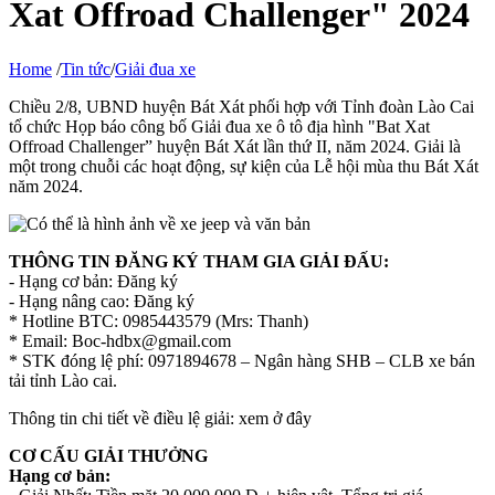
Xat Offroad Challenger" 2024
Home
/
Tin tức
/
Giải đua xe
Chiều 2/8, UBND huyện Bát Xát phối hợp với Tỉnh đoàn Lào Cai
tổ chức Họp báo công bố Giải đua xe ô tô địa hình "Bat Xat
Offroad Challenger” huyện Bát Xát lần thứ II, năm 2024. Giải là
một trong chuỗi các hoạt động, sự kiện của Lễ hội mùa thu Bát Xát
năm 2024.
THÔNG TIN ĐĂNG KÝ THAM GIA GIẢI ĐẤU:
- Hạng cơ bản: Đăng ký
- Hạng nâng cao: Đăng ký
* Hotline BTC: 0985443579 (Mrs: Thanh)
* Email: Boc-hdbx@gmail.com
* STK đóng lệ phí: 0971894678 – Ngân hàng SHB – CLB xe bán
tải tỉnh Lào cai.
Thông tin chi tiết về điều lệ giải: xem ở đây
CƠ CẤU GIẢI THƯỞNG
Hạng cơ bản: