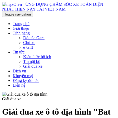
Toggle navigation
Trang chủ
Giới thiệu
Tính năng
Đối tác Gara
Chủ xe
e-Gift
Tin tức
Kiến thức bổ ích
Tin nội bộ
Giải đua xe
Dịch vụ
Khuyến mại
Đăng ký đối tác
Liên hệ
Giải đua xe
Giải đua xe ô tô địa hình "Bat