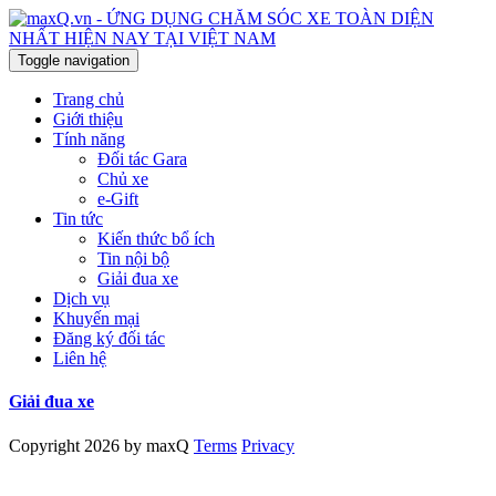
Toggle navigation
Trang chủ
Giới thiệu
Tính năng
Đối tác Gara
Chủ xe
e-Gift
Tin tức
Kiến thức bổ ích
Tin nội bộ
Giải đua xe
Dịch vụ
Khuyến mại
Đăng ký đối tác
Liên hệ
Giải đua xe
Copyright 2026 by maxQ
Terms
Privacy